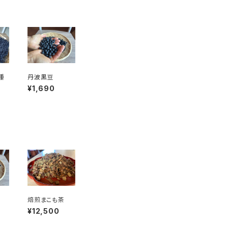
種
丹波黒豆
¥1,690
焙煎まこも茶
¥12,500