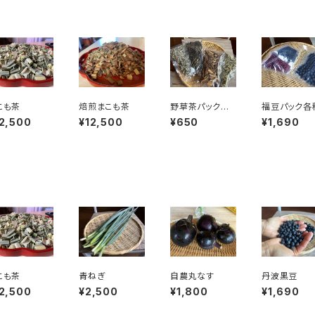
こも茶
焙煎まこも茶
野草茶パック各
福豆パック各
種
2,500
¥12,500
¥650
¥1,690
こも茶
青ねぎ
自農丸なす
丹波黒豆
2,500
¥2,500
¥1,800
¥1,690