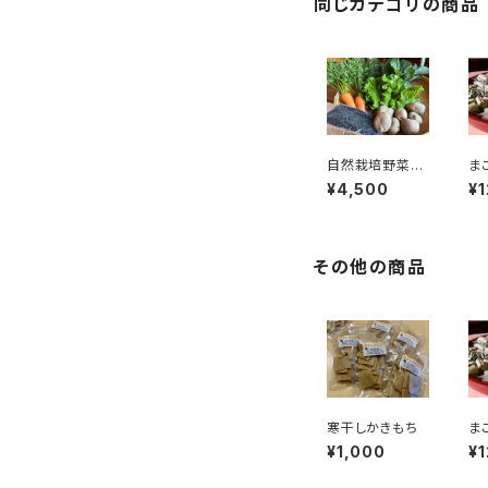
同じカテゴリの商品
自然栽培野菜セ
ま
ット
¥4,500
¥1
その他の商品
寒干しかきもち
ま
¥1,000
¥1