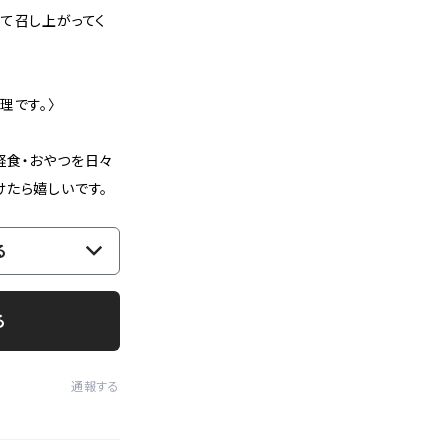
て召し上がってく
理です。〉
軽食・おやつを日々
けたら嬉しいです。
る
る
通報する