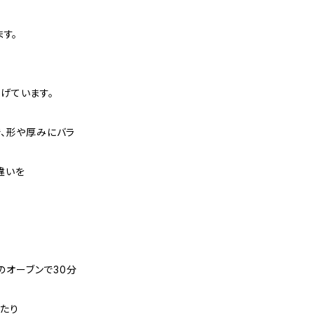
す。
。
げています。
、形や厚みにバラ
違いを
℃のオーブンで30分
たり