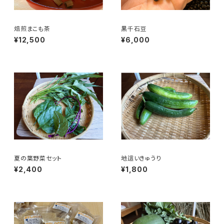
焙煎まこも茶
黒千石豆
¥12,500
¥6,000
夏の葉野菜セット
地這いきゅうり
¥2,400
¥1,800